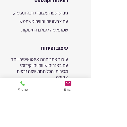
רעיונות וקונספט
גיבוש שפה עיצובית רכה ונעימה,
עם צבעוניות וחווית משתמש
שמתאימה לעולם התינוקות
עיצוב ופיתוח
עיצוב אתר חנות אינטואיטיבי יחד
עם באנרים שיווקיים וקידומי
מכירות, הכל תחת שפה גרפית
אחידה
Phone
Email
יישום והטמעה
העלאת התכנים לאתר והדרכת
הלקוח לניהול עצמאי, כדי לאפשר
לו שליטה מלאה בחנות ובמבצעים