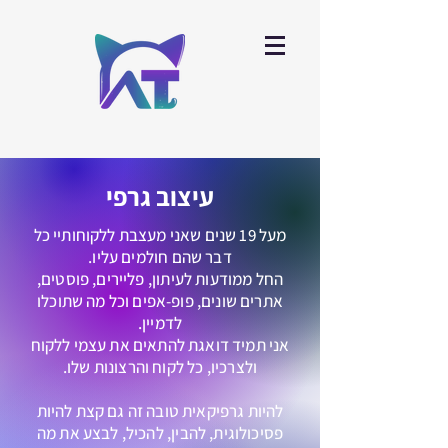
עיצוב גרפי
מעל 19 שנים שאני מעצבת ללקוחותיי כל
דבר שהם חולמים עליו.
החל ממודעות לעיתון, פליירים, פוסטים,
אתרים שונים, פופ-אפים וכל מה שתוכלו
לדמיין.
אני תמיד דואגת להתאים את עצמי ללקוח
ולצרכיו, כל לקוח והרצונות שלו.
להיות גרפיקאית טובה זה גם קצת להיות
פסיכולוגית, להבין, להכיל, לבצע את מה