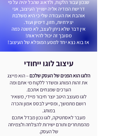
שנכון עבור הלקוח, ולדאוג שהכל יהיה על פי
דרישת המדיה אליה ישוייך העיצוב, אני
אוהבת את העבודה שלי כי היא משלבת
יצירתיות, חזון, דימיון ועוד.
אין דבר שלא ניתן לעצב, לא משנה כמה
מסובך זה יכול להיראות!
אז בוא נצא יחד למסע המופלא של העיצוב!
עיצוב לוגו ייחודי
הלוגו הוא הפנים של העסק שלכם
– הוא מייצג
את זהות המותג ומשדר ללקוח מי אתם ומה
הערכים שמנחים אתכם.
לוגו מעוצב היטב יוצר חיבור מיידי, משאיר
רושם מתמשך, ומסייע לבסס אמון והכרה
במותג.
מעבר לאסתטיקה, לוגו נכון מבדל אתכם
מהמתחרים ותורם ישירות להצלחה ולצמיחה
של העסק.